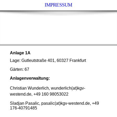
IMPRESSUM
KGV We
stend e.V. 1913
Unser Kleingartenverein mit 6
Anlagen in Frankfurt
Anlage 1A
Lage: Gutleutstraße 401, 60327 Frankfurt
Gärten: 67
Anlagenverwaltung:
Christian Wunderlich, wunderlich(at)kgv-
westend.de, +49 160 98053022
Sladjan Pasalic, pasalic(at)kgv-westend.de, +49
176-40791485